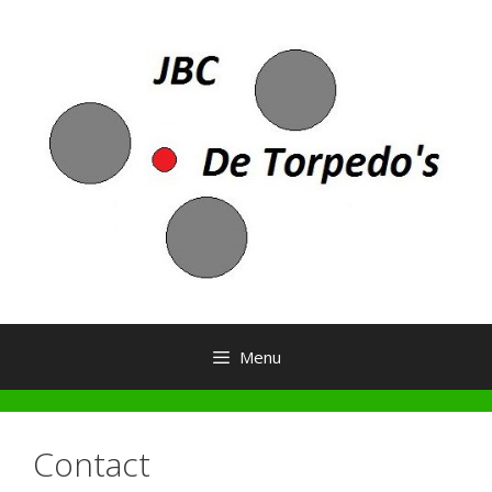
Ga
naar
de
inhoud
Menu
Contact